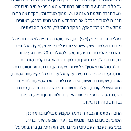
על כל היבטיה, עם התמחות בהתחדשות עירונית- פינוי בינוי ותמ"א
38. החברה הוקמה בשנת 2010, מתוך מטרה ורצון לקדם את תחום
הבנייה למגורים בכלל ואת ההתחדשות העירונית בפרט, באזורים
מבוקשים במרכז הארץ, בעיקר בהרצליה, תל אביב וגבעתיים.
בעלי החברה, יצחק (צקי) כהן, הינו מומחה בבנייה למגורים ובניהול
וייזום פרויקטים בשוק הישראלי והבינלאומי. יצחק (צקי) בעל תואר
מהנדס מהטכניון בחיפה, ובמשך למעלה מ-20 שנות פעילותו
בתחום הנדל"ן צבר ניסיון ומוניטין רב בניהול פרויקטים מורכבים.
כחלק מה"אני מאמין" של יצחק (צקי) כהן, חברת נתע יזמות ובנייה
חרתה על דגלה לשים דגש בעיקר על ערכים של מקצועיות, אמינות,
הוגנות, שקיפות ונחישות. אלו באים לידי ביטוי באמצעות ליווי צמוד
ויחס אישי ללקוחות, בעלי הזכויות ורוכשי הדירות החדשות, טיפוח
ושימור הקשרים עמם לטווח הארוך ויכולות תכנון וביצוע ברמות
גבוהות, מהירות ויעילות.
החברה מתמחה בבחירת אנשי מקצוע מובילים וצוותי תכנון
המתמקצעים בהכנת תוכניות בניין עיר והוצאת היתרי בנייה,
באמצעות עבודה עם טובי המהנדסים והאדריכלים, בהתבסס על