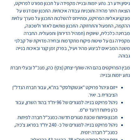
ניסיון וידע רב. נתע יזמות ובנייה מקפידה על תכנון מפורט לפרויקט,
הוצאת היתר מהירה ותוכניות עבודה איכותיות. התכנון שם דגש על
פונקציונאליות הפרויקט, ומתייחס להשלכות התכנון על מערך עלויות
ההקמה, התפעול והתחזוקה. התכנון מותאם לאזור ולשכונה,
מבחינה כלכלית, שיווקית (תמהיל הדירות) ותפעולית. החברה
מקפידה גם על שיטות פיקוח מתקדמות ובחירה מדויקת של קבלני
משנה המביאים לביצוע מהיר ויעיל, בפרק זמן קצר ובאיכות בנייה
גבוהה.
מבין הפרויקטים בהם היה שותף יצחק (צקי) כהן, מנכ"ל ובעלי חברת
נתע יזמות ובנייה:
ייזום וניהול פרויקט "אנטוקולסקי" בת"א, עבור חברת הנדל"ן
הציבורית ב. יאיר.
ניהול פרויקט בנייה למגורים של 96 יח"ד בהוד השרון, עבור
כהן פיתוח דרעד ש"מ.
תכנון ופיתוח שכונת מגורים חדשה כמנכ"ל חברה לפיתוח.
ניהול פרויקט בנייה למגורים של כ- 240 יח"ד בפראג צ'כיה,
כמנכ"ל חברה יזמית.
ייזום וניהול פרויקט תמ"א 38, ההגנה 43 בהרצליה.