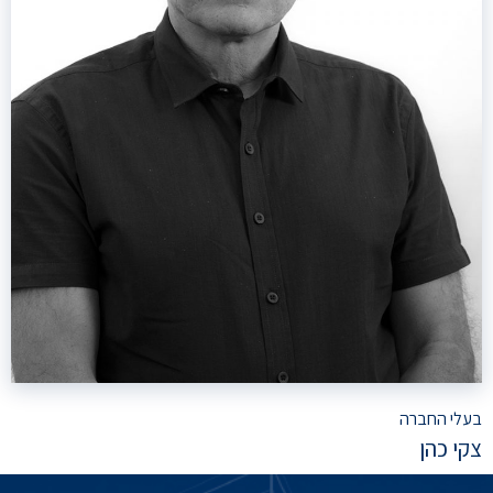
בעלי החברה
צקי כהן