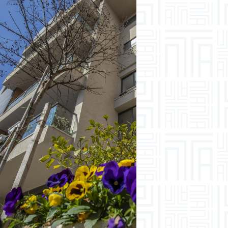
אבן גבירול 2 הרצליה
הסתיים ואוכלס